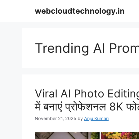
Skip
webcloudtechnology.in
to
content
Trending AI Pro
Viral AI Photo Editin
में बनाएं प्रोफेशनल 8K फोट
November 21, 2025
by
Anju Kumari