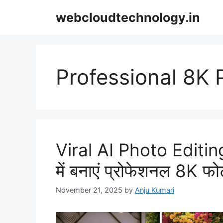
Skip
webcloudtechnology.in
to
content
Professional 8K
Viral AI Photo Editin
में बनाएं प्रोफेशनल 8K फोट
November 21, 2025
by
Anju Kumari