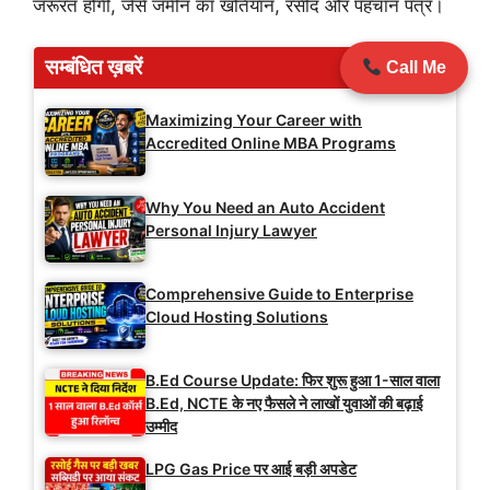
जरूरत होगी, जैसे जमीन का खतियान, रसीद और पहचान पत्र।
सम्बंधित ख़बरें
Call Me
Maximizing Your Career with
Accredited Online MBA Programs
Why You Need an Auto Accident
Personal Injury Lawyer
Comprehensive Guide to Enterprise
Cloud Hosting Solutions
B.Ed Course Update: फिर शुरू हुआ 1-साल वाला
B.Ed, NCTE के नए फैसले ने लाखों युवाओं की बढ़ाई
उम्मीद
LPG Gas Price पर आई बड़ी अपडेट