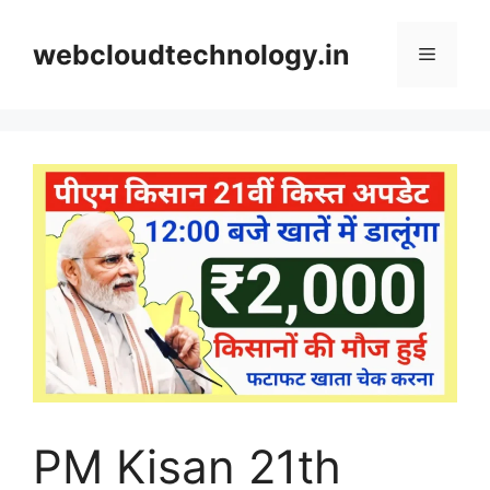
Skip
to
webcloudtechnology.in
Menu
content
PM Kisan 21th