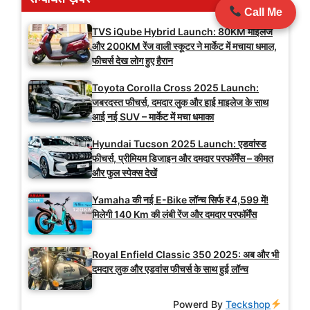
Call Me
TVS iQube Hybrid Launch: 80KM माइलेज
और 200KM रेंज वाली स्कूटर ने मार्केट में मचाया धमाल,
फीचर्स देख लोग हुए हैरान
Toyota Corolla Cross 2025 Launch:
जबरदस्त फीचर्स, दमदार लुक और हाई माइलेज के साथ
आई नई SUV – मार्केट में मचा धमाका
Hyundai Tucson 2025 Launch: एडवांस्ड
फीचर्स, प्रीमियम डिजाइन और दमदार परफॉर्मेंस – कीमत
और फुल स्पेक्स देखें
Yamaha की नई E-Bike लॉन्च सिर्फ ₹4,599 में!
मिलेगी 140 Km की लंबी रेंज और दमदार परफॉर्मेंस
Royal Enfield Classic 350 2025: अब और भी
दमदार लुक और एडवांस फीचर्स के साथ हुई लॉन्च
Powerd By
Teckshop