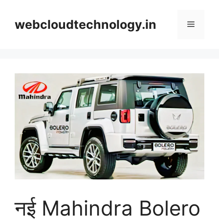
Skip
to
webcloudtechnology.in
Menu
content
नई Mahindra Bolero