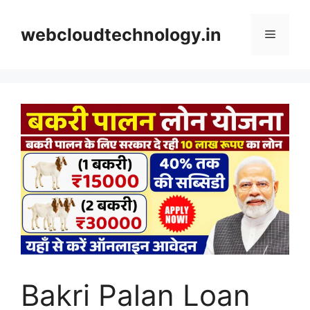
Skip
to
webcloudtechnology.in
Menu
content
Bakri Palan Loan