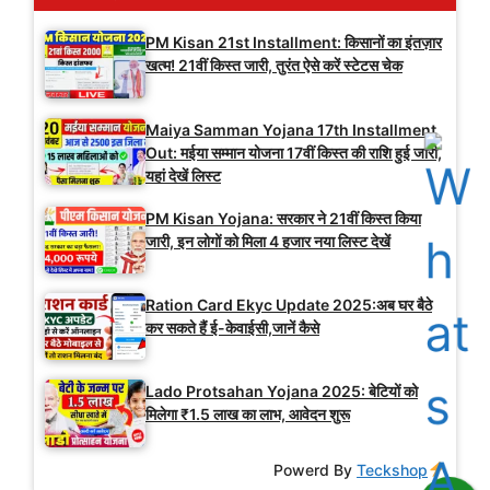
PM Kisan 21st Installment: किसानों का इंतज़ार
खत्म! 21वीं किस्त जारी, तुरंत ऐसे करें स्टेटस चेक
Maiya Samman Yojana 17th Installment
Out: मईया सम्मान योजना 17वीं किस्त की राशि हुई जारी,
यहां देखें लिस्ट
PM Kisan Yojana: सरकार ने 21वीं किस्त किया
जारी, इन लोगों को मिला 4 हजार नया लिस्ट देखें
Ration Card Ekyc Update 2025:अब घर बैठे
कर सकते हैं ई-केवाईसी,जानें कैसे
Lado Protsahan Yojana 2025: बेटियों को
मिलेगा ₹1.5 लाख का लाभ, आवेदन शुरू
Powerd By
Teckshop